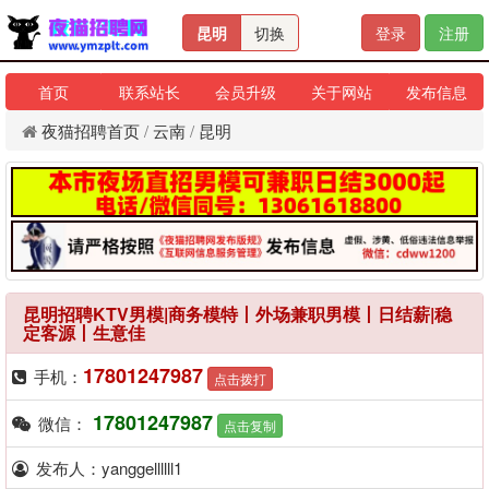
昆明
切换
登录
注册
首页
联系站长
会员升级
关于网站
发布信息
夜猫招聘首页
/
云南
/
昆明
昆明招聘KTV男模|商务模特丨外场兼职男模丨日结薪|稳
定客源丨生意佳
17801247987
手机：
点击拨打
17801247987
微信：
点击复制
发布人：yanggellllll1