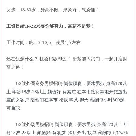
女孩，18-30岁，身高不限，形象好，气质佳！
工资日结1k-2k
只要你够努力，高薪不是梦！
工作时间：晚上9-10点 - 凌晨1点左右
还在犹豫什么？ 机会稍纵即逝！ 赶紧加入我们，一起开启财
富之路！
1/2
线外圈商务男模招聘
岗位职责：要求男孩 身高170以
上 年龄18岁-28以上 颜值好 有素质 在本市接待异地来旅游出
差的女客户 陪他们在本市 吃饭 喝茶 聊天 薪酬每小时800起
可兼职
1/2
线外场男模招聘
岗位职责：要求男孩 身高170以上 年
龄18岁-28以上 颜值好 有素质 酒店外出 接单 薪酬每天
3/5
/7k