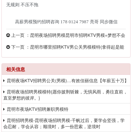
无规则 不压不拖
高薪男模预约招聘咨询 178 0124 7987 亮哥 同步微信
上一页 ：昆明夜场招聘男模昆明市招聘KTV男模=梦想不会
逃走，逃跑的往
下一页 ：昆明市哪里招聘KTV男公关男模模特(拿得起是能
力放得下是智慧
相关信息
昆明夜场KTV招聘男公关(男模)…有效佳丽信息【年薪五十万】
昆明夜场招聘男模模特{愿你披荆斩棘，无惧风雨，勇往直前，
直至梦想的彼岸。}
昆明市夜场KTV招聘兼职男模特
昆明招聘男模-昆明夜场招聘男模-千帆过后，要学会坚强，学
会忍耐，学会从容；顺境时，多一份思索，逆境时