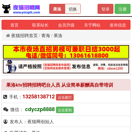
果洛
切换
登录
注册
首页
联系站长
会员升级
关于网站
发布信息
夜猫招聘首页
/
青海
/
果洛
果洛ktv招聘招聘吧台人员 从业简单薪酬高自带培训
13258138712
手机：
点击拨打
cdyczp8888
微信：
点击复制
发布人：夜猫网创始人