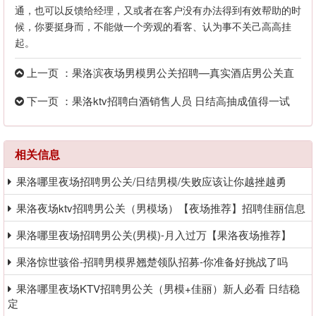
通，也可以反馈给经理，又或者在客户没有办法得到有效帮助的时
候，你要挺身而，不能做一个旁观的看客、认为事不关己高高挂
起。
上一页 ：果洛滨夜场男模男公关招聘—真实酒店男公关直
招（兼职日结）
下一页 ：果洛ktv招聘白酒销售人员 日结高抽成值得一试
相关信息
果洛哪里夜场招聘男公关/日结男模/失败应该让你越挫越勇
果洛夜场ktv招聘男公关（男模场）【夜场推荐】招聘佳丽信息
果洛哪里夜场招聘男公关(男模)-月入过万【果洛夜场推荐】
果洛惊世骇俗-招聘男模界翘楚领队招募-你准备好挑战了吗
果洛哪里夜场KTV招聘男公关（男模+佳丽）新人必看 日结稳
定