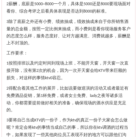
薪酬，底薪是
一个月，具体是
还是
要现场面对
2
5000~8000
5000
8000
看你、综合考评之后看具体表现是否达到
的标准。
8000
除了底薪之外还有小费、绩效抽成，绩效抽成来自于你所销售酒
3
量的总金额，按照一定比例来抽成，而小费则是看你现场服务客户
的态度怎么样，服务态度好、让对方越满意、消费就越多，薪酬是
上不封顶的。
工作要求：
按照排班以及约定时间到现场上班，不能开天窗，开天窗一次直
1
接开除，没有第
次的机会，因为一次开天窗会给
带来巨额的
2
KTV
损失，对这样的事情
容忍。
ktv0
得配合着其他工作的展开，比如说要做巡演的活动又或者最近有
2
免费酒品促销，第
杯免费，或者女士免费、
之夜等诸多活
1
lady
动，你都需要提前做好相关的准备，确保现场的酒水供应是充足
的。
要将自己当成
的一份子，作为
的真正一份子大家会怎么做
3
KTV
ktv
呢？肯定会将
的事情当成自己的事，所以你在
调酒的过程当
ktv
ktv
中，如果发现了一些其他岗位员工表现不好的地方可以跟他们沟