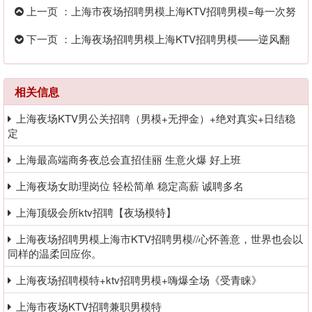
上一页 ：上海市夜场招聘男模上海KTV招聘男模=每一次努
力都是为了更好
下一页 ：上海夜场招聘男模上海KTV招聘男模——逆风翻
盘，向阳而生，奋
相关信息
上海夜场KTV男公关招聘（男模+无押金）+绝对真实+日结稳
定
上海最高端商务夜总会直招佳丽 生意火爆 好上班
上海夜场女助理岗位 轻松简单 稳定高薪 诚聘多名
上海顶级会所ktv招聘【夜场模特】
上海夜场招聘男模上海市KTV招聘男模//心怀善意，世界也会以
同样的温柔回应你。
上海夜场招聘模特+ktv招聘男模+嗨爆全场《受青睐》
上海市夜场KTV招聘兼职男模特