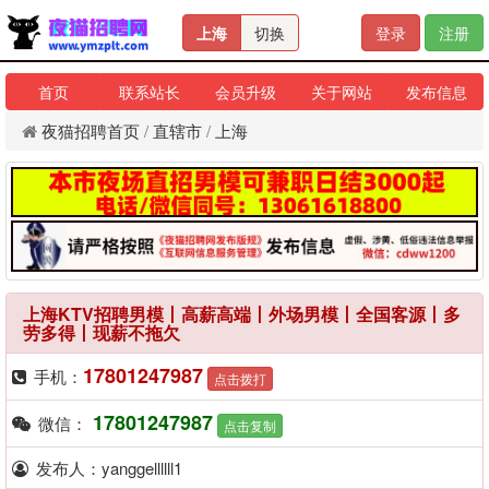
上海
切换
登录
注册
首页
联系站长
会员升级
关于网站
发布信息
夜猫招聘首页
/
直辖市
/
上海
上海KTV招聘男模丨高薪高端丨外场男模丨全国客源丨多
劳多得丨现薪不拖欠
17801247987
手机：
点击拨打
17801247987
微信：
点击复制
发布人：yanggellllll1