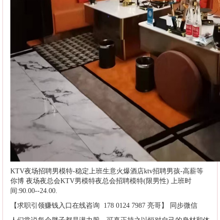
KTV夜场招聘男模特-稳定上班生意火爆酒店ktv招聘男孩-高薪等
你博 夜场夜总会KTV男模特夜总会招聘模特(限男性) 上班时
间:90.00--24.00.
【求职引领赚钱入口在线咨询 178 0124 7987 亮哥】 同步微信