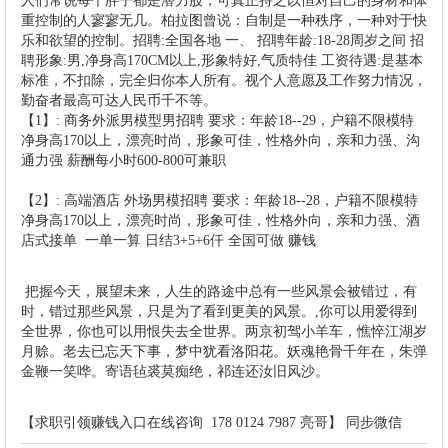
人们常说每个胖子都是潜力股，可真正持之以恒对自己的身材和体
重控制的人寥寥无几。柏拉图曾说：自制是一种秩序，一种对于快
乐和欲望的控制。招聘:全国各地 一、 招聘年龄:18-28周岁之间 招
聘形象:男,净身高170CM以上,形象特好,气质特佳 工资待遇:是基本
标准，不扣除，完全归你本人所有。视个人意愿及工作努力情况，
勤奋者最高可达人民币千不等。
【1】
:
商务外派男模型男招聘
要求：年龄18--29，户籍不限模特
净身高170以上，漂亮时尚，形象可佳，性格外向，亲和力强、沟
通力强 薪酬每小时600-800可兼职
【2】
:
高端酒店 外场男模招聘
要求：年龄18--28，户籍不限模特
净身高170以上，漂亮时尚，形象可佳，性格外向，亲和力强、酒
店式接单 一单一算 日结3+5+6仟 全国可做 赚钱
把握今天，展望未来，人生的路途中总有一些风景会被错过，有
时，错过那些风景，只是为了看到更美的风景。,你可以用爱得到
全世界，你也可以用恨失去全世界。两京初驾小羊车，憔悴江湖岁
月赊。老去已忘天下事，梦中犹看洛阳花。妖魂艳骨千年在，朱弹
金鞭一笑哗。寄语毡裘莫痴绝，祁连还汝旧风沙。
【求职引领赚钱入口在线咨询 178 0124 7987 亮哥】 同步微信