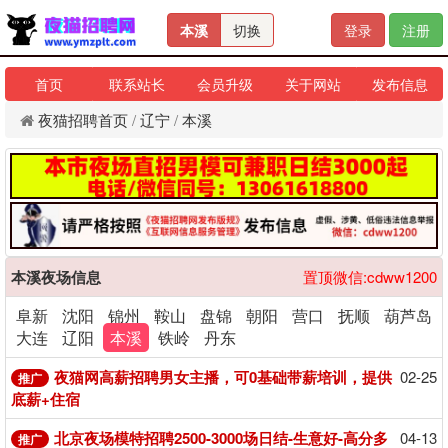
本溪
切换
登录
注册
首页
联系站长
会员升级
关于网站
发布信息
夜猫招聘首页
/
辽宁
/
本溪
本溪夜场信息
置顶微信:cdww1200
阜新
沈阳
锦州
鞍山
盘锦
朝阳
营口
抚顺
葫芦岛
大连
辽阳
本溪
铁岭
丹东
夜猫网高薪招聘男女主播，可0基础带薪培训，提供
02-25
推广
底薪+住宿
北京夜场模特招聘2500-3000场日结-生意好-高分多
04-13
推广