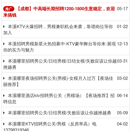
【成都】中高端长期招聘1200-1800生意稳定，欢迎
05-17
推广
来搞钱
本溪KTV火爆招聘，男模兼职机会来袭，靠谱岗位等你
01-22
加入
本溪招聘男模新星火热招募中-KTV豪华舞台等你来-展现
12-13
你的实力与魅力
本溪哪里招聘男公关/日结男模/日结女模/失败应该让你越
03-31
挫越勇
本溪哪里夜场招聘男公关(男模)-女模月入过万【夜场佳
03-02
丽推荐】
本溪哪里酒店ktv招聘男公关（男模场）【夜场推荐】招
06-14
聘信息
本溪哪里招聘男公关/日结男模/失败应该让你越挫越勇
05-09
本溪哪里KTV招聘男公关/男模（反房率高）电
04-02
13798319346