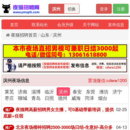
滨州
切换
登录
注册
首页
联系站长
会员升级
关于网站
发布信息
夜猫招聘首页
/
山东
/
滨州
滨州夜场信息
置顶微信:cdww1200
莱芜
济南
淄博
临沂
滨州
泰安
东营
潍坊
济宁
枣庄
聊城
青岛
日照
德州
威海
菏泽
烟台
夜猫网高薪招聘男女主播，可0基础带薪培训，提供
02-25
推广
底薪+住宿
北京夜场模特招聘2500-3000场日结-生意好-高分多
04-13
推广