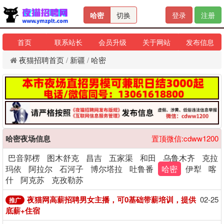
哈密
切换
登录
注册
首页
联系站长
会员升级
关于网站
发布信息
夜猫招聘首页
/
新疆
/
哈密
哈密夜场信息
置顶微信:cdww1200
巴音郭楞
图木舒克
昌吉
五家渠
和田
乌鲁木齐
克拉
玛依
阿拉尔
石河子
博尔塔拉
吐鲁番
哈密
伊犁
喀
什
阿克苏
克孜勒苏
夜猫网高薪招聘男女主播，可0基础带薪培训，提供
02-25
推广
底薪+住宿