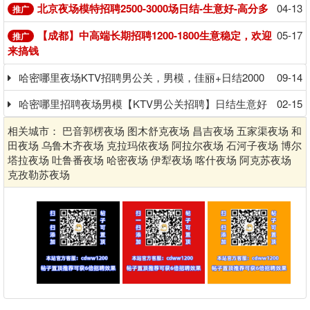
北京夜场模特招聘2500-3000场日结-生意好-高分多
04-13
推广
【成都】中高端长期招聘1200-1800生意稳定，欢迎
05-17
推广
来搞钱
哈密哪里夜场KTV招聘男公关，男模，佳丽+日结2000
09-14
哈密哪里招聘夜场男模【KTV男公关招聘】日结生意好
02-15
相关城市：
巴音郭楞夜场
图木舒克夜场
昌吉夜场
五家渠夜场
和
田夜场
乌鲁木齐夜场
克拉玛依夜场
阿拉尔夜场
石河子夜场
博尔
塔拉夜场
吐鲁番夜场
哈密夜场
伊犁夜场
喀什夜场
阿克苏夜场
克孜勒苏夜场