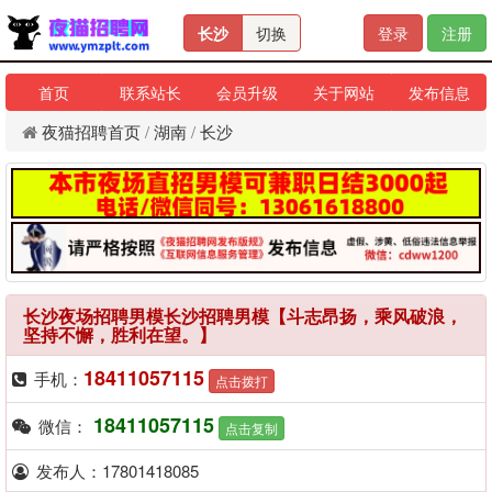
长沙
切换
登录
注册
首页
联系站长
会员升级
关于网站
发布信息
夜猫招聘首页
/
湖南
/
长沙
长沙夜场招聘男模长沙招聘男模【斗志昂扬，乘风破浪，
坚持不懈，胜利在望。】
18411057115
手机：
点击拨打
18411057115
微信：
点击复制
发布人：17801418085