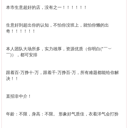
本市生意超好的店，没有之一！！！！！！
生意好到超出你的认知，不怕你没班上，就怕你懒的出
奇！！！！！！
本人团队大场所多，实力雄厚，资源优质（你明白(*￣︶
￣)），都可安排
跟着百-万挣十-万，跟着千-万挣百-万，所有难题都能给你解
决！！
直招非中介！
年龄：不限，身高：不限。 形象好气质佳，衣着洋气会打扮