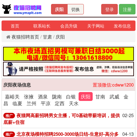
庆阳
切换
登录
注册
首页
联系站长
会员升级
关于网站
发布信息
夜猫招聘首页
/
甘肃
/
庆阳
庆阳夜场信息
置顶微信:cdww1200
嘉峪关
张掖
酒泉
陇南
白银
庆阳
甘南
武威
金
昌
临夏
兰州
平凉
定西
天水
夜猫网高薪招聘男女主播，可0基础带薪培训，提供
02-25
推广
底薪+住宿
北京夜场模特招聘2500-3000场日结-生意好-高分多
04-13
推广