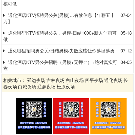
模可做
通化酒店KTV招聘男公关(男模)…有效信息【年薪五十
07-04
万】
通化哪里KTV招聘男公关，男模-日结1000+新人佳丽可
05-18
做
通化哪里招聘男公关/日结男模/失败应该让你越挫越勇
07-12
通化酒店KTV男公关招聘（男模+无押金）+绝对真实可
04-05
靠
相关城市：
延边夜场
吉林夜场
白山夜场
四平夜场
通化夜场
长
春夜场
白城夜场
辽源夜场
松原夜场