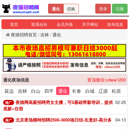
通化
切换
登录
注册
首页
联系站长
会员升级
关于网站
发布信息
夜猫招聘首页
/
吉林
/
通化
通化夜场信息
置顶微信:cdww1200
延边
吉林
白山
四平
通化
长春
白城
辽源
松原
夜猫网高薪招聘男女主播，可0基础带薪培训，提供
02-25
推广
底薪+住宿
北京夜场模特招聘2500-3000场日结-生意好-高分多
04-13
推广