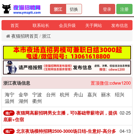
浙江
切换
登录
注册
首页
联系站长
会员升级
关于网站
发布信息
夜猫招聘首页
/
浙江
浙江夜场信息
置顶微信:cdww1200
海宁
金华
宁波
台州
杭州
舟山
嘉兴
丽水
绍兴
温州
湖州
衢州
夜猫网高薪招聘男女主播，可0基础带薪培训，提供
02-25
推广
底薪+住宿
北京夜场模特招聘2500-3000场日结-生意好-高分多
04-13
推广