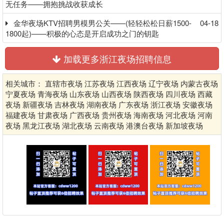
无任务——拥抱挑战收获成长
金华夜场KTV招聘男模男公关——(轻轻松松日薪1500-
04-18
1800起)——积极的心态是开启成功之门的钥匙
加载更多浙江夜场招聘信息
相关城市：
直辖市夜场
江苏夜场
江西夜场
辽宁夜场
内蒙古夜场
宁夏夜场
青海夜场
山东夜场
山西夜场
陕西夜场
四川夜场
西藏
夜场
新疆夜场
吉林夜场
湖南夜场
广东夜场
浙江夜场
安徽夜场
福建夜场
甘肃夜场
广西夜场
贵州夜场
海南夜场
河北夜场
河南
夜场
黑龙江夜场
湖北夜场
云南夜场
港澳台夜场
新加坡夜场