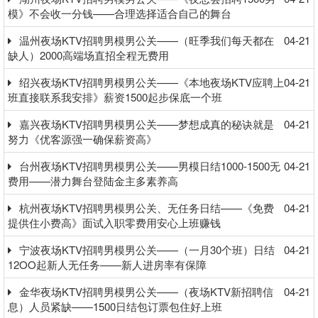
模》不会收一分钱——合理选择适合自己的舞台
温州夜场KTV招聘男模男公关——（旺季我们每天都在
04-21
缺人）2000高端场直招全程无费用
绍兴夜场KTV招聘男模男公关——《本地夜场KTV应聘上
04-21
班直接联系我安排》薪资1500起步保底一个班
嘉兴夜场KTV招聘男模男公关——梦想成真的秘诀就是
04-21
努力《优客源强一确保薪资高》
台州夜场KTV招聘男模男公关——男模日结1000-1500无
04-21
费用——潜力舞台登陆金主多素养高
杭州夜场KTV招聘男模男公关、无任务日结——《免费
04-21
提供住小费高》面试入职零费用安心上班赚钱
宁波夜场KTV招聘男模男公关——（一月30个班）日结
04-21
12OO起新人无任务——新人进房率有保障
金华夜场KTV招聘男模男公关——（夜场KTV新招聘信
04-21
息）人员紧缺——1500日结包订票包住好上班