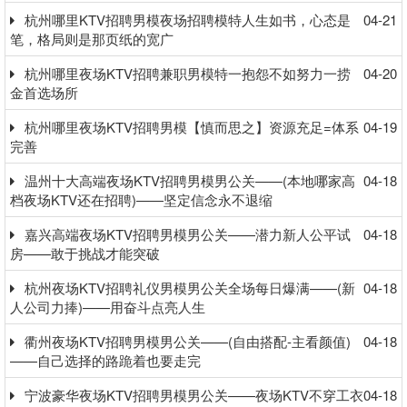
杭州哪里KTV招聘男模夜场招聘模特人生如书，心态是
04-21
笔，格局则是那页纸的宽广
杭州哪里夜场KTV招聘兼职男模特一抱怨不如努力一捞
04-20
金首选场所
杭州哪里夜场KTV招聘男模【慎而思之】资源充足=体系
04-19
完善
温州十大高端夜场KTV招聘男模男公关——(本地哪家高
04-18
档夜场KTV还在招聘)——坚定信念永不退缩
嘉兴高端夜场KTV招聘男模男公关——潜力新人公平试
04-18
房——敢于挑战才能突破
杭州夜场KTV招聘礼仪男模男公关全场每日爆满——(新
04-18
人公司力捧)——用奋斗点亮人生
衢州夜场KTV招聘男模男公关——(自由搭配-主看颜值)
04-18
——自己选择的路跪着也要走完
宁波豪华夜场KTV招聘男模男公关——夜场KTV不穿工衣
04-18