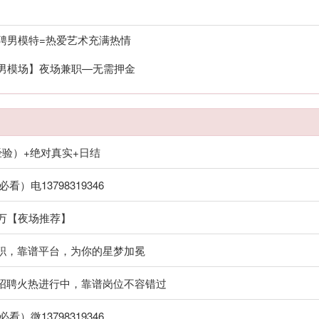
招聘男模特=热爱艺术充满热情
【男模场】夜场兼职—无需押金
经验）+绝对真实+日结
）电13798319346
过万【夜场推荐】
兼职，靠谱平台，为你的星梦加冕
职招聘火热进行中，靠谱岗位不容错过
）微13798319346