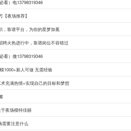
）电13798319346
过万【夜场推荐】
兼职，靠谱平台，为你的星梦加冕
职招聘火热进行中，靠谱岗位不容错过
）微13798319346
1000+新人可做 无需经验
艺术充满热情=实现自己的目标和梦想
嘴
关于夜场模特佳丽
夜场需要注意什么