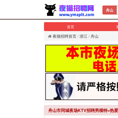
舟山
首页
夜猫招聘首页
/
浙江
/
舟山
舟山市同城夜场KTV招聘男模特=热