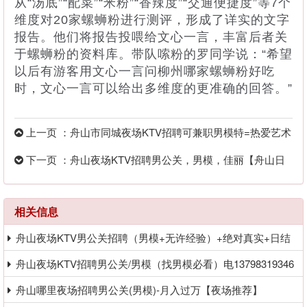
从“汤底”“配菜”“米粉”“香辣度”“交通便捷度”等7个
维度对20家螺蛳粉进行测评，形成了详实的文字
报告。他们将报告投喂给文心一言，丰富后者关
于螺蛳粉的资料库。带队嗦粉的罗同学说：“希望
以后有游客用文心一言问柳州哪家螺蛳粉好吃
时，文心一言可以给出多维度的更准确的回答。”
上一页 ：舟山市同城夜场KTV招聘可兼职男模特=热爱艺术
充满热情
下一页 ：舟山夜场KTV招聘男公关，男模，佳丽【舟山日
结2000.30
相关信息
舟山夜场KTV男公关招聘（男模+无许经验）+绝对真实+日结
舟山夜场KTV招聘男公关/男模（找男模必看）电13798319346
舟山哪里夜场招聘男公关(男模)-月入过万【夜场推荐】