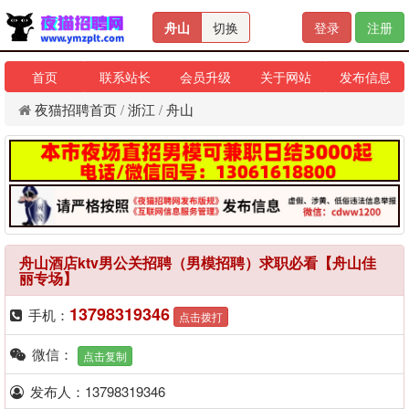
舟山
切换
登录
注册
首页
联系站长
会员升级
关于网站
发布信息
夜猫招聘首页
/
浙江
/
舟山
舟山酒店ktv男公关招聘（男模招聘）求职必看【舟山佳
丽专场】
13798319346
手机：
点击拨打
微信：
点击复制
发布人：13798319346