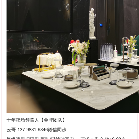
十年夜场领路人【金牌团队】
云哥-137-9831-9346微信同步
星级哪里招聘男/模型/男绝对真实----要求：男.年龄18-28岁，